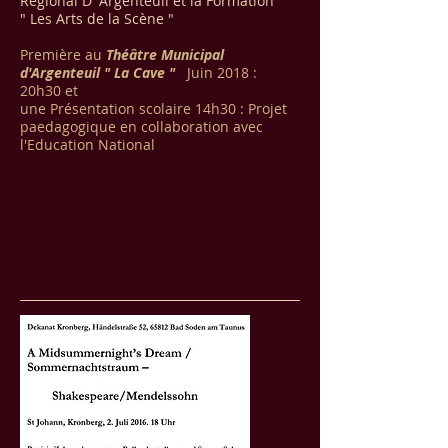
Regional D' Argenteuil et la Formation
" Les Arts de la Scène "
Première au
Théâtre Municipal
d'Argenteuil " La Cave "
Juin 2018 :
20h30 et
une Présentation scolaire 14h30 : Projet
paedagogique en collaboration avec
l'Education National