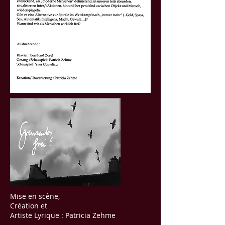
Mise
en scène,
Création et
Artiste Lyrique : Patricia Zehme