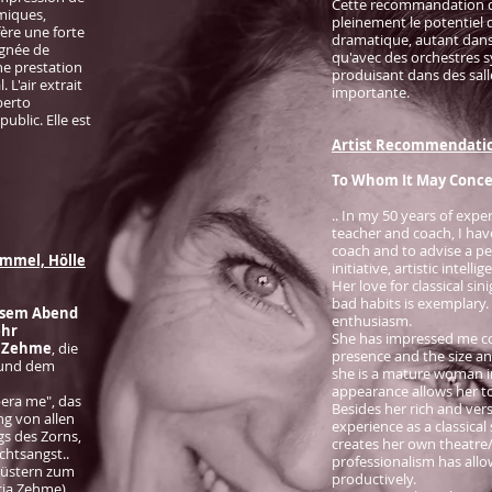
Cette recommandation do
imiques,
pleinement le potentiel d
ère une forte
dramatique, autant dans
égnée de
qu'avec des orchestres 
une prestation
produisant dans des salle
 L'air extrait
importante.
berto
blic. Elle est
Artist Recommendatio
To Whom It May Conc
.. In my 50 years of exp
teacher and coach, I ha
coach and to advise a pe
immel, Hölle
initiative, artistic intell
Her love for classical si
bad habits is exemplary.
iesem Abend
enthusiasm.
ehr
She has impressed me co
a Zehme
, die
presence and the size and
 und dem
she is a mature woman in
appearance allows her to
bera me", das
Besides her rich and ver
ng von allen
experience as a classical
gs des Zorns,
creates her own theatre/ 
chtsangst..
professionalism has all
lüstern zum
productively.
cia Zehme)