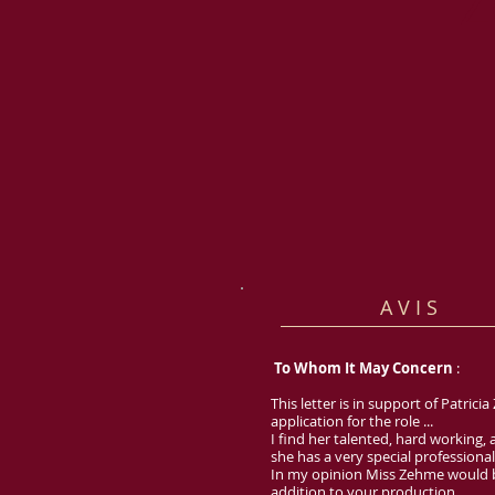
Ze
A V I S
To Whom It May Concern
:
This letter is in support of Patrici
application for the role ...
I find her talented, hard working, 
she has a very special professional
In my opinion Miss Zehme would b
addition to your production.