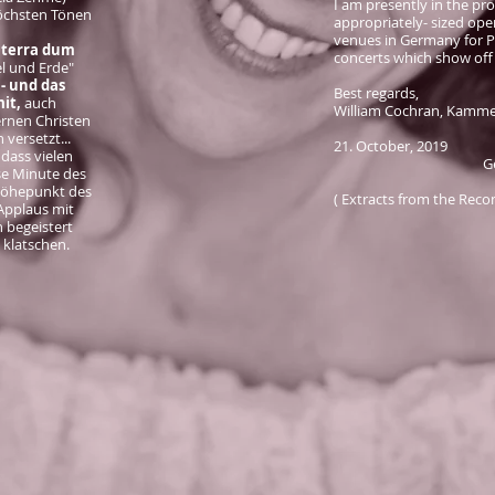
I am presently in the pro
höchsten Tönen
appropriately- sized op
venues in Germany for Pa
 terra dum
concerts which show off
l und Erde"
 - und das
Best regards,
mit,
auch
William Cochran, Kamm
rnen Christen
versetzt...
21. October, 201
 dass vielen
Germa
se Minute des
Höhepunkt des
( Extracts from the Rec
Applaus mit
n begeistert
klatschen.