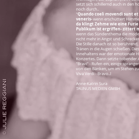
setzt sich schillernd auch in den 
noch durch..
"
Quando coeli movendi sunt et
veneris-
wenn erschüttert Himme
da klingt Zehme wie eine Furie
Publikum ist ergriffen- zittert 
wenn das Sündenthema die mode
nicht mehr in Angst und Schrecken 
Die Stille danach ist so berührend,
Tränen in die Augen schießen. Die
Innehaltens war der emotionale 
Konzertes. Dann setzte tobender 
"Bravi" - Rufen ein, einige sprange
von den Bänken, um im Stehen zu 
Viva Verdi - Bravo..!
Anne-Katrin Sura
TAUNUS MEDIEN GMBH