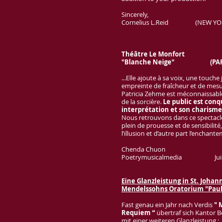
Sincerely,
Cornelius L.Reid (NEW YO
Théâtre Le Monfort
"Blanche Neige" (PAR
...Elle ajoute à sa voix, une touche
empreinte de fraîcheur et de mesu
Patricia Zehme est méconnaissable
de la sorcière.
Le public est conq
interprétation et son charism
Nous retrouvons dans ce spectacl
plein de prouesse et de sensibilité
l’illusion et d’autre part l’enchant
Chenda Chuon
Poetrymusicalmedia Juin
Eine Glanzleistung in St. Johan
Mendelssohns
Oratorium "Pau
Fast genau ein Jahr nach Verdis
" 
Requiem “
übertraf sich Kantor 
mit einer weiteren Glanzleistung : .