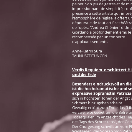
peiner. Son jeu de gestes et de m
impressionnant de simplicité, conf
présence à cette artiste qui, impr
l'atmosphère de l'église, a offert 
dépourvue de tout artifice théâtral.
de l'opéra "Andrea Chénier" d'Um
Giordano a profondément ému le pu
récompensée par un tonnerre
d'applaudissements.
Anne-Katrin Sura
TAUNUSZEITUNGEN
Verdis Requiem erschüttert H
und die Erde
Besonders eindrucksvoll an d
ist die hochdramatische und s
expressive Sopranistin Patrici
sich in höchsten Tönen der Angst
Schmerz hinzugeben scheint.
Gewaltig ertönt zum Ende das "Li
verzweifelte Gebet um die Befreiu
Todesqualen im Angesicht des "Ta
des Tags des Schreckens", der Geri
Der Chorgesang schwillt an vom F
Wehklagen, der Sopran (von Patri