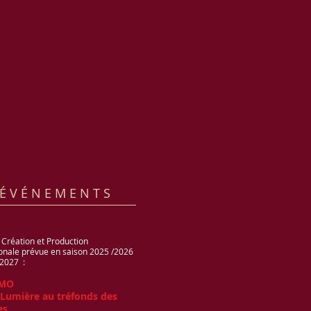
É V É N E M E N T S
 Création et Production
ionale prévue en saison 2025 /2026
/2027 :
MO
 Lumière au tréfonds des
es.