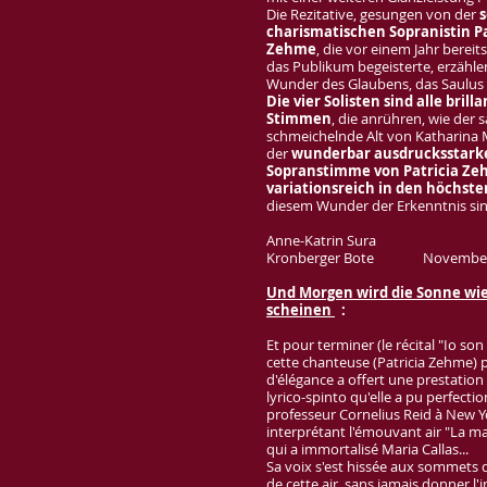
Die Rezitative, gesungen von der
s
charismatischen Sopranistin Pa
Zehme
, die vor einem Jahr berei
das Publikum begeisterte, erzähl
Wunder des Glaubens, das Saulus 
Die vier Solisten sind alle brill
Stimmen
, die anrühren, wie der s
schmeichelnde Alt von Katharina
der
wunderbar ausdrucksstark
Sopranstimme von Patricia Ze
variationsreich in den höchst
diesem Wunder der Erkenntnis sin
Anne-Katrin Sura
Kronberger Bote Novem
Und Morgen wird die Sonne wi
scheinen
:
​Et pour terminer (le récital "Io son l
cette chanteuse (Patricia Zehme) 
d'élégance a offert une prestatio
lyrico-spinto qu'elle a pu perfect
professeur Cornelius Reid à New Y
interprétant l'émouvant air "La
qui a immortalisé Maria Callas...
Sa voix s'est hissée aux sommets
de cette air, sans jamais donner l