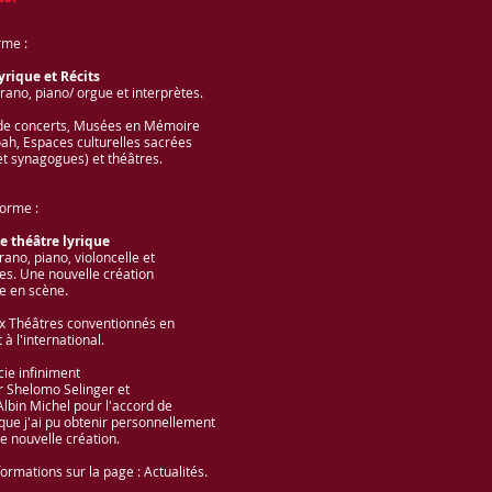
rme :
lyrique et Récits
rano, piano/ orgue et interprètes.
 de concerts, Musées en Mémoire
oah, Espaces culturelles sacrées
et synagogues) et théâtres.
orme :
e théâtre lyrique
ano, piano, violoncelle et
tes. Une nouvelle création
e en scène.
x Théâtres conventionnés en
 à l'international.
cie infiniment
 Shelomo Selinger et
 Albin Michel pour l'accord de
 que j'ai pu obtenir personnellement
e nouvelle création.
formations sur la page : Actualités.