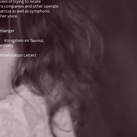
cess of trying to locate
era companies and other operatic
tricia as well as symphonic
 her voice.
ersänger
9 Königstein im Taunus,
ny
ommendation Letter)