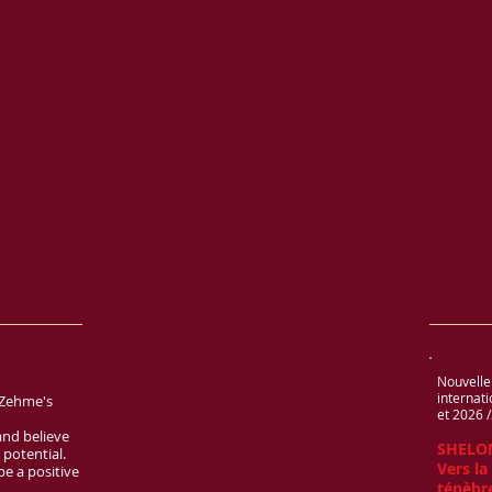
hme
Nouvelle
internat
a Zehme's
et 2026 
and believe
SHELO
 potential.
Vers la
e a positive
ténèbr