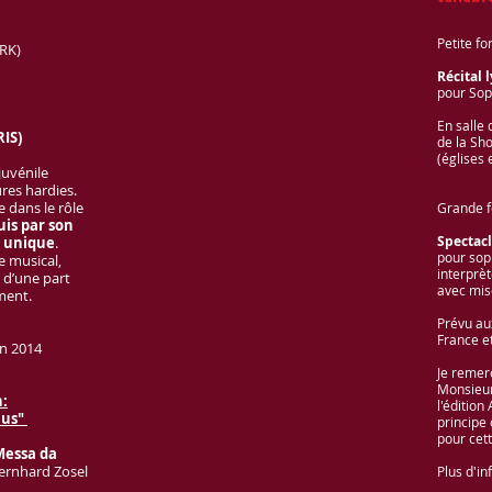
Petite fo
RK)
Récital 
pour Sop
En salle
IS)
de la Sh
(églises 
 juvénile
res hardies.
 dans le rôle
Grande f
uis par son
Spectacl
e unique
.
pour sopr
e musical,
interprè
, d’une part
avec mis
ement.
Prévu au
France et
 2014
Je remer
Monsieur
n:
l'édition
lus"
principe
pour cett
Messa da
Bernhard Zosel
Plus d'in
..