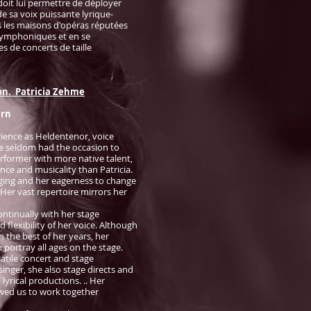
it lui permettre de déployer
e sa voix puissante lyrique-
 les maisons d'opéras réputées
symphoniques et en se
s de concerts de taille
n. Patricia Zehme
ern
erience as Heldentenor, voice
ve seldom had the occasion to
rformer with more native talent,
igence and musicality than Patricia.
niging and her eagerness to change
 Her vast repertoire mirrors her
ntinually with her stage
 flexibility of her voice. Although
 the best of her years, her
 portray all ages on the stage.
satile concert and stage
 singer, she also stage directs and
lyrical productions. .. Her
owed us to work together