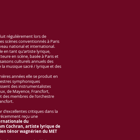
uit régulièrement lors de
 des scènes conventionnés à Paris
iveau national et international.
le en tant qu'artiste lyrique,
teure en scène, basée à Paris et
saisons culturels annuels des
 la musique sacré / lyrique et des
nières années elle se produit en
hestres symphoniques
issent des instrumentalistes
aux, de Mayence, Francfort,
 des membres de l'orchestre
ncfort.
r d'excellentes critiques dans la
a récemment reçu une
rnationale du
 Cochran, artiste lyrique de
ien ténor wagnérien du MET