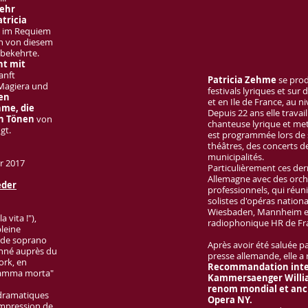
ehr
tricia
ts im Requiem
en von diesem
bekehrte.
ant mit
anft
Patricia Zehme
se prod
 Magiera und
festivals lyriques et sur
en
et en Ile de France, au n
hme, die
Depuis 22 ans elle travail
en Tönen
von
chanteuse lyrique et met
gt.
est programmée lors de 
théâtres, des concerts de
municipalités.
ber 2017
Particulièrement ces der
Allemagne avec des orc
eder
professionnels, qui réun
solistes d'opéras nation
Wiesbaden, Mannheim et
a vita !"),
radiophonique HR de Fra
pleine
n de soprano
Après avoir été saluée pa
ionné auprès du
presse allemande, elle 
ork, en
Recommandation inte
 mamma morta"
Kammersaenger William
renom mondial et anc
 dramatiques
Opera NY.
'impression de